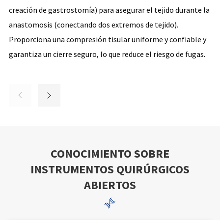
creación de gastrostomía) para asegurar el tejido durante la
sanguíneos y los tejidos, lo que proporciona un medio rápido
grandes, lo que reduce la necesidad de suturas manuales y
resecciones de colon. Proporcionan una barrera estéril
anastomosis (conectando dos extremos de tejido).
y eficiente de cierre de tejido con un sangrado mínimo.
minimiza la pérdida de sangre.
entre los tejidos internos expuestos y el entorno externo,
Proporciona una compresión tisular uniforme y confiable y
protegiendo el sitio quirúrgico de la contaminación y
garantiza un cierre seguro, lo que reduce el riesgo de fugas.
evitando la formación de adhesión.








CONOCIMIENTO SOBRE
INSTRUMENTOS QUIRÚRGICOS
ABIERTOS
