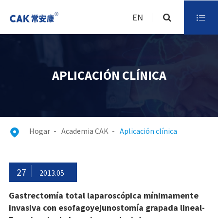
EN

APLICACIÓN CLÍNICA
Hogar
Academia CAK
Aplicación clínica

27
2013.05
Gastrectomía total laparoscópica mínimamente
invasiva con esofagoyejunostomía grapada lineal-