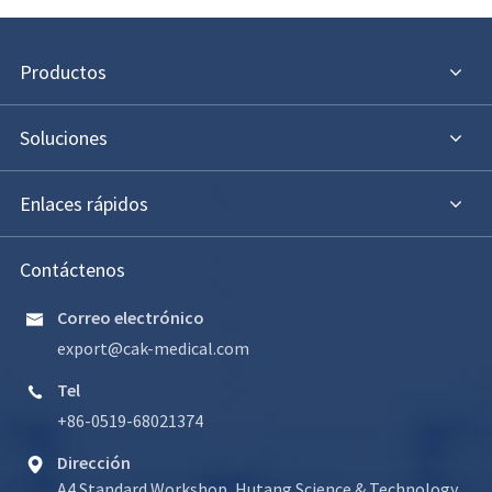
Productos
Soluciones
Enlaces rápidos
Contáctenos
Correo electrónico

export@cak-medical.com
Tel

+86-0519-68021374
Dirección

A4 Standard Workshop, Hutang Science & Technology