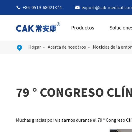
+86-0519-68021374
export@cak-medical.co


Productos
Solucione
Hogar
Acerca de nosotros
Noticias de la emp

79 ° CONGRESO CLÍ
Muchas gracias por visitarnos durante el 79 ° Congreso Clín